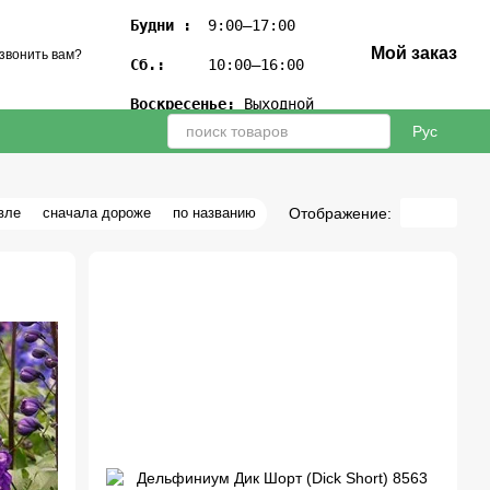
Будни :
 9:00–17:00

Мой заказ
звонить вам?
Сб.:
 10:00–16:00

Воскресенье:
 Выходной
Рус
Отображение:
вле
сначала дороже
по названию