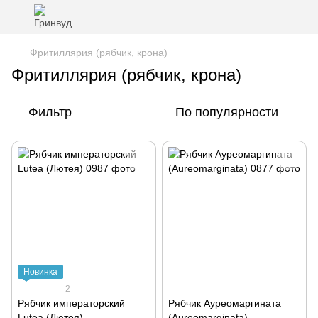
Фритиллярия (рябчик, крона)
Фритиллярия (рябчик, крона)
Фильтр
По популярности
Новинка
2
Рябчик императорский
Рябчик Ауреомаргината
Lutea (Лютея)
(Aureomarginata)