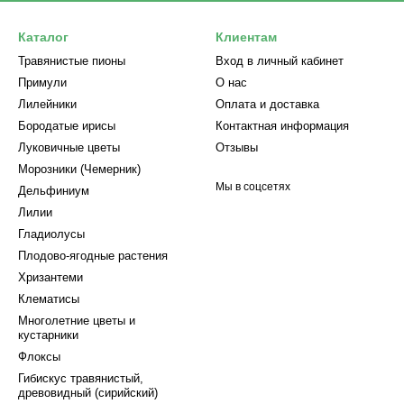
Каталог
Клиентам
Травянистые пионы
Вход в личный кабинет
Примули
О нас
Лилейники
Оплата и доставка
Бородатые ирисы
Контактная информация
Луковичные цветы
Отзывы
Морозники (Чемерник)
Мы в соцсетях
Дельфиниум
Лилии
Гладиолусы
Плодово-ягодные растения
Хризантеми
Клематисы
Многолетние цветы и
кустарники
Флоксы
Гибискус травянистый,
древовидный (сирийский)