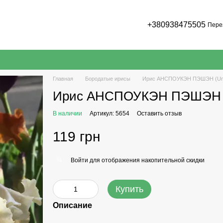
+380938475505
Пере
Главная
Бородатые ирисы
Ирис АНСПОУКЭН ПЭШЭН (Uns
Ирис АНСПОУКЭН ПЭШЭН (U
В наличии
Артикул: 5654
Оставить отзыв
119 грн
Войти
для отображения накопительной скидки
%
Купить
Описание