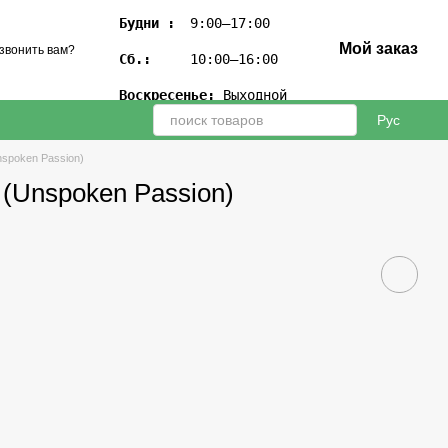
Будни :
 9:00–17:00

Мой заказ
звонить вам?
Сб.:
 10:00–16:00

Воскресенье:
 Выходной
Рус
poken Passion)
nspoken Passion)