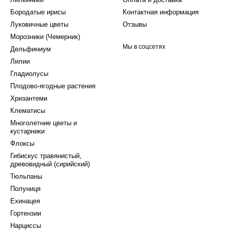
Бородатые ирисы
Контактная информация
Луковичные цветы
Отзывы
Морозники (Чемерник)
Мы в соцсетях
Дельфиниум
Лилии
Гладиолусы
Плодово-ягодные растения
Хризантеми
Клематисы
Многолетние цветы и
кустарники
Флоксы
Гибискус травянистый,
древовидный (сирийский)
Тюльпаны
Полуниця
Ехинацея
Гортензии
Нарциссы