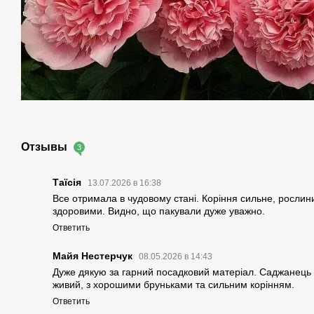
Отзывы
3
Таїсія
13.07.2026 в 16:38
Все отримала в чудовому стані. Коріння сильне, рослин
здоровими. Видно, що пакували дуже уважно.
Ответить
Майя Нестерчук
08.05.2026 в 14:43
Дуже дякую за гарний посадковий матеріал. Саджанець 
живий, з хорошими бруньками та сильним корінням.
Ответить