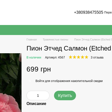
+380938475505
Пере
Главная
Травянистые пионы
Пион Этчед Салмон (Etched 
Пион Этчед Салмон (Etched
В наличии
Артикул: 4567
3 отзыва
699 грн
Войти
для отображения накопительной скидки
%
Купить
Описание