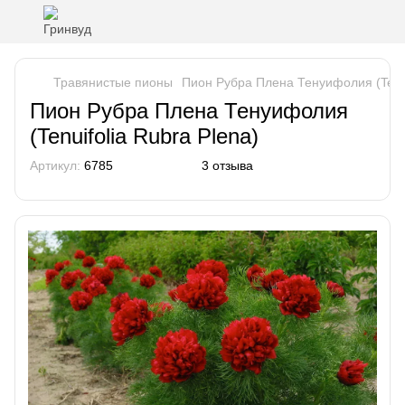
Травянистые пионы
Пион Рубра Плена Тенуифолия (Tenui
Пион Рубра Плена Тенуифолия
(Tenuifolia Rubra Plena)
Артикул:
6785
3 отзыва