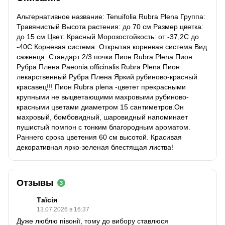
Альтернативное название: Tenuifolia Rubra Plena Группа:
Травянистый Высота растения: до 70 см Размер цветка:
до 15 см Цвет: Красный Морозостойкость: от -37,2С до
-40С Корневая система: Открытая корневая система Вид
саженца: Стандарт 2/3 почки Пион Rubra Plena Пион
Рубра Плена Paeonia officinalis Rubra Plena Пион
лекарственный Рубра Плена Яркий рубиново-красный
красавец!!! Пион Rubra plena -цветет прекрасными
крупными не выцветающими махровыми рубиново-
красными цветами диаметром 15 сантиметров.Он
махровый, бомбовидный, шаровидный напоминает
пушистый помпон с тонким благородным ароматом.
Раннего срока цветения 60 см высотой. Красивая
декоративная ярко-зеленая блестящая листва!
Отзывы
3
Таїсія
13.07.2026 в 16:37
Дуже люблю півонії, тому до вибору ставлюся