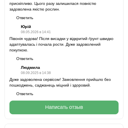
прискіпливо. Цього разу залишилася повністю
задоволена якістю рослин.
Ответить
Юрій
08.05.2026 в 14:41
Півонія чудова! Після висадки у відкритий ґрунт швидко
адаптувалась і почала рости. Дуже задоволений
покупкою.
Ответить
Людмила
08.09.2025 в 14:38
Дуже задоволена сервісом! Замовлення прийшло без
пошкоджень, саджанець міцний і здоровий.
Ответить
Написать отзыв