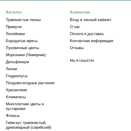
Каталог
Клиентам
Травянистые пионы
Вход в личный кабинет
Примули
О нас
Лилейники
Оплата и доставка
Бородатые ирисы
Контактная информация
Луковичные цветы
Отзывы
Морозники (Чемерник)
Мы в соцсетях
Дельфиниум
Лилии
Гладиолусы
Плодово-ягодные растения
Хризантеми
Клематисы
Многолетние цветы и
кустарники
Флоксы
Гибискус травянистый,
древовидный (сирийский)