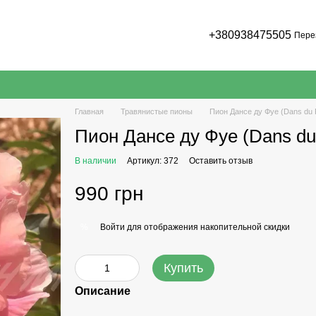
+380938475505
Пере
Главная
Травянистые пионы
Пион Дансе ду Фуе (Dans du 
Пион Дансе ду Фуе (Dans du
В наличии
Артикул: 372
Оставить отзыв
990 грн
Войти
для отображения накопительной скидки
%
Купить
Описание