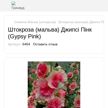
Семена Мальв (штокроза)
Штокроза (мальва) Джипсі Пінк
Штокроза (мальва) Джипсі Пінк
(Gypsy Pink)
Артикул:
6464
Оставить отзыв