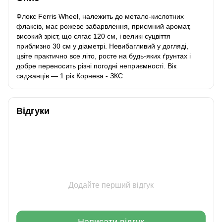
Флокс Ferris Wheel, належить до метало-кислотних
флаксів, має рожеве забарвлення, приємний аромат,
високий зріст, що сягає 120 см, і великі суцвіття
приблизно 30 см у діаметрі. Невибагливий у догляді,
цвіте практично все літо, росте на будь-яких ґрунтах і
добре переносить різні погодні неприємності. Вік
саджанців — 1 рік Корнева - ЗКС
Відгуки
Додайте перший відгук