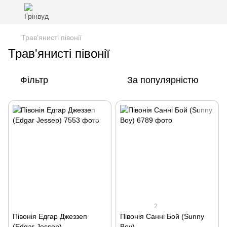
Трав'янисті півонії
Трав'янисті півонії
Фільтр
За популярністю
2
Півонія Едгар Джеззеп
Півонія Санні Бой (Sunny
(Edgar Jessep)
Boy)