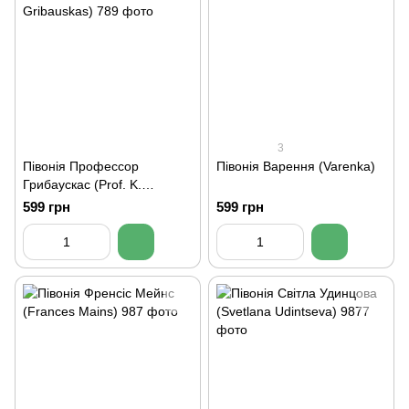
3
Півонія Профессор
Півонія Варення (Varenka)
Грибаускас (Prof. K.
Gribauskas)
599 грн
599 грн