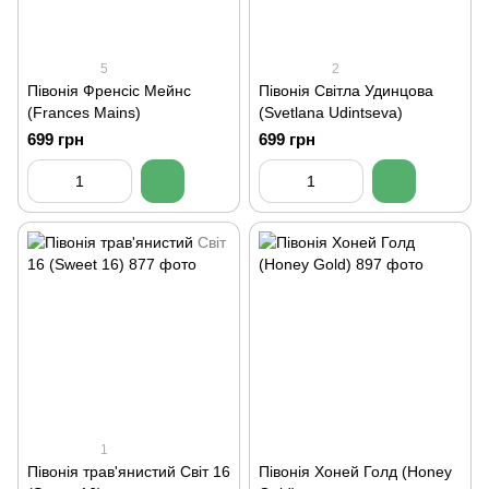
5
2
Півонія Френсіс Мейнс
Півонія Світла Удинцова
(Frances Mains)
(Svetlana Udintseva)
699 грн
699 грн
1
Півонія трав'янистий Світ 16
Півонія Хоней Голд (Honey