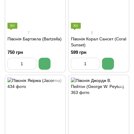
Хіт
Хіт
7
5
Півонія Бартзела (Bartzella)
Півонія Корал Сансет (Coral
Sunset)
750 грн
599 грн