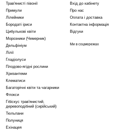
Трав'янисті півонії
Вхід до кабінету
Примули
Про нас
Лілейники
Оплата і доставка
Бородаті іриси
Контактна інформація
Цибулькові квіти
Відгуки
Морозники (Чемерник)
Ми в соцмережах
Дельфініум
Лілії
Гладіолуси
Плодово-ягідні рослини
Хризантеми
Клематиси
Багаторічні квіти та чагарники
Флокси
Гібіскус трав'янистий,
деревоподібний (сирійський)
Тюльпани
Полуниця
Ехінацея