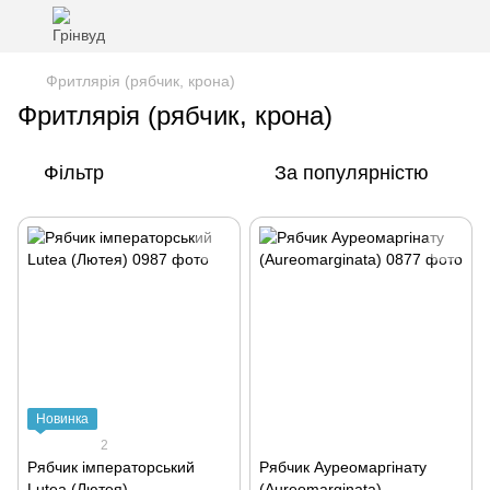
Фритлярія (рябчик, крона)
Фритлярія (рябчик, крона)
Фільтр
За популярністю
Новинка
2
Рябчик імператорський
Рябчик Ауреомаргінату
Lutea (Лютея)
(Aureomarginata)