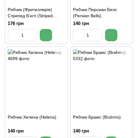
Рябчик (Фритиллярія)
Рябчик Персиан Белс
Стрипед Б'юті (Striped
(Persian Bells)
Beauty)
176 грн
140 грн
Рябчик Хелена (Helena)
Рябчик Брамс (Brahms)
140 грн
140 грн