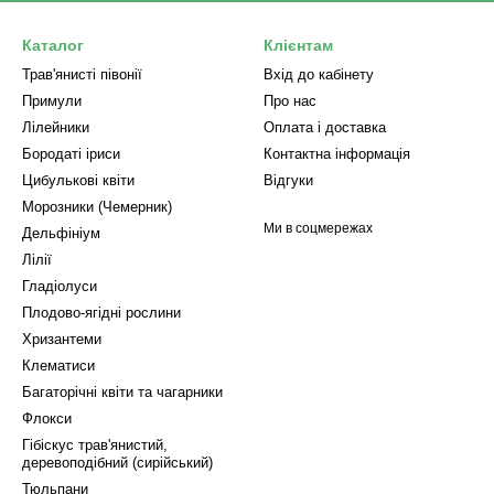
Каталог
Клієнтам
Трав'янисті півонії
Вхід до кабінету
Примули
Про нас
Лілейники
Оплата і доставка
Бородаті іриси
Контактна інформація
Цибулькові квіти
Відгуки
Морозники (Чемерник)
Ми в соцмережах
Дельфініум
Лілії
Гладіолуси
Плодово-ягідні рослини
Хризантеми
Клематиси
Багаторічні квіти та чагарники
Флокси
Гібіскус трав'янистий,
деревоподібний (сирійський)
Тюльпани