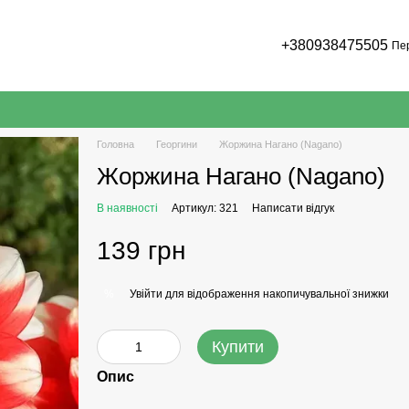
+380938475505
Пе
Головна
Георгини
Жоржина Нагано (Nagano)
Жоржина Нагано (Nagano)
В наявності
Артикул: 321
Написати відгук
139 грн
Увійти
для відображення накопичувальної знижки
%
Купити
Опис