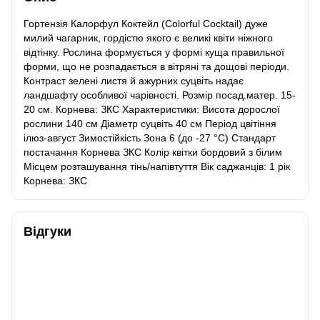
Гортензія Калорфул Коктейл (Colorful Cocktail) дуже
милий чагарник, гордістю якого є великі квіти ніжного
відтінку. Рослина формується у формі куща правильної
форми, що не розпадається в вітряні та дощові періоди.
Контраст зелені листя й ажурних суцвіть надає
ландшафту особливої чарівності. Розмір посад.матер. 15-
20 см. Корнева: ЗКС Характеристики: Висота дорослої
рослини 140 см Діаметр суцвіть 40 см Період цвітіння
ілюз-август Зимостійкість Зона 6 (до -27 °C) Стандарт
постачання Корнева ЗКС Колір квітки бордовий з білим
Місцем розташування тінь/напівтуття Вік саджанців: 1 рік
Корнева: ЗКС
Відгуки