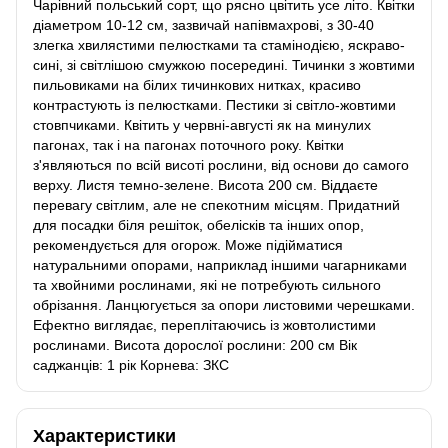
Чарівний польський сорт, що рясно цвітить усе літо. Квітки
діаметром 10-12 см, зазвичай напівмахрові, з 30-40
злегка хвилястими пелюстками та стамінодією, яскраво-
сині, зі світлішою смужкою посередині. Тичинки з жовтими
пильовиками на білих тичинкових нитках, красиво
контрастують із пелюстками. Пестики зі світло-жовтими
стовпчиками. Квітить у червні-августі як на минулих
пагонах, так і на пагонах поточного року. Квітки
з'являються по всій висоті рослини, від основи до самого
верху. Листя темно-зелене. Висота 200 см. Віддаєте
перевагу світлим, але не спекотним місцям. Придатний
для посадки біля решіток, обелісків та інших опор,
рекомендується для огорож. Може підійматися
натуральними опорами, наприклад іншими чагарниками
та хвойними рослинами, які не потребують сильного
обрізання. Ланцюгується за опори листовими черешками.
Ефектно виглядає, переплітаючись із жовтолистими
рослинами. Висота дорослої рослини: 200 см Вік
саджанців: 1 рік Корнева: ЗКС
Характеристики