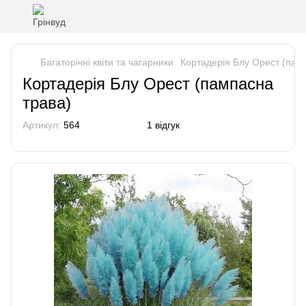
Багаторічні квіти та чагарники
Кортадерія Блу Орест (пам
Кортадерія Блу Орест (пампасна
трава)
Артикул:
564
1 відгук