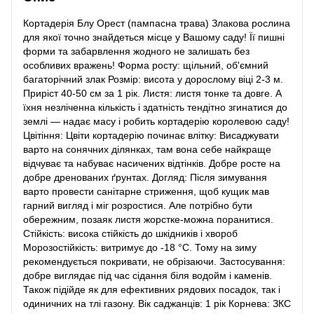
Кортадерія Блу Орест (пампасна трава) Злакова рослина
для якої точно знайдеться місце у Вашому саду! Її пишні
форми та забарвлення жодного не залишать без
особливих вражень! Форма росту: щільний, об'ємний
багаторічний злак Розмір: висота у дорослому віці 2-3 м.
Приріст 40-50 см за 1 рік. Листя: листя тонке та довге. А
їхня незліченна кількість і здатність тендітно згинатися до
землі — надає масу і робить кортадерію королевою саду!
Цвітіння: Цвіти кортадерію починає влітку: Висаджувати
варто на сонячних ділянках, там вона себе найкраще
відчуває та набуває насичених відтінків. Добре росте на
добре дренованих ґрунтах. Догляд: Після зимування
варто провести санітарне стриження, щоб кущик мав
гарний вигляд і міг розростися. Але потрібно бути
обережним, позаяк листя жорстке-можна поранитися.
Стійкість: висока стійкість до шкідників і хвороб
Морозостійкість: витримує до -18 °C. Тому на зиму
рекомендується покривати, не обрізаючи. Застосування:
добре виглядає під час сідання біля водойм і каменів.
Також підійде як для ефективних рядових посадок, так і
одиничних на тлі газону. Вік саджанців: 1 рік Корнева: ЗКС