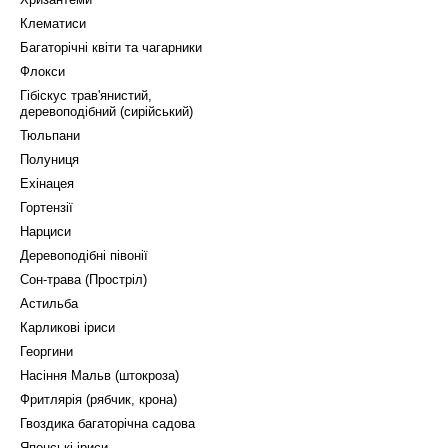
Клематиси
Багаторічні квіти та чагарники
Флокси
Гібіскус трав'янистий,
деревоподібний (сирійський)
Тюльпани
Полуниця
Ехінацея
Гортензії
Нарциси
Деревоподібні півонії
Сон-трава (Простріл)
Астильба
Карликові іриси
Георгини
Насіння Мальв (штокроза)
Фритлярія (рябчик, крона)
Гвоздика багаторічна садова
Японські іриси