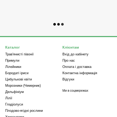
Каталог
Клієнтам
Трав'янисті півонії
Вхід до кабінету
Примули
Про нас
Лілейники
Оплата і доставка
Бородаті іриси
Контактна інформація
Цибулькові квіти
Відгуки
Морозники (Чемерник)
Ми в соцмережах
Дельфініум
Лілії
Гладіолуси
Плодово-ягідні рослини
Хризантеми