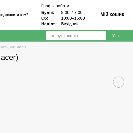
Графік роботи:
Будні:
9:00–17:00
Мій кошик
редзвонити вам?
Сб:
10:00–16:00
Неділя:
Вихідний
Укр
йсер (Blue Racer)
acer)