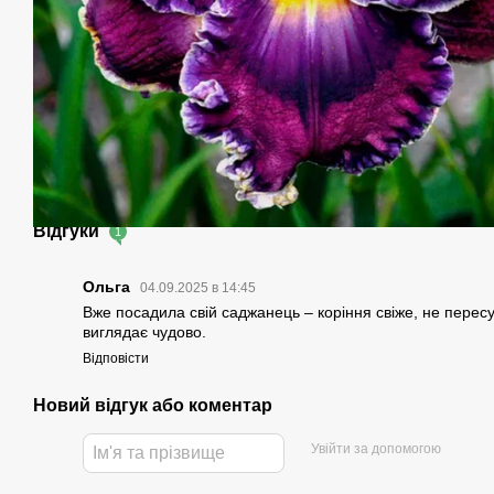
Відгуки
1
Ольга
04.09.2025 в 14:45
Вже посадила свій саджанець – коріння свіже, не перес
виглядає чудово.
Відповісти
Новий відгук або коментар
Увійти за допомогою