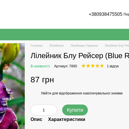
+380938475505
Пе
Головна
Лілейники
Лілейники Украина
Лілейник Блу Ре
Лілейник Блу Рейсер (Blue R
В наявності
Артикул: 7895
1 відгук
87 грн
Увійти
для відображення накопичувальної знижки
%
Купити
Опис
Характеристики