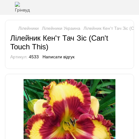
Лілейники
Лілейники Украина
Лілейник Кен'т Тач Зіс (Can
Лілейник Кен'т Тач Зіс (Can't
Touch This)
Артикул:
4533
Написати відгук