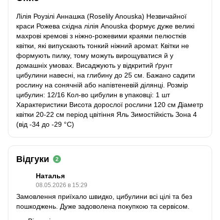
Лілія Роузілі Аннашка (Roselily Anouska) Незвичайної
краси Рожева східна лілія Anouska формує дуже великі
махрові кремові з ніжно-рожевими краями пелюстків
квітки, які випускають тонкий ніжний аромат. Квітки не
формують пилку, тому можуть вирощуватися й у
домашніх умовах. Висаджують у відкритий ґрунт
цибулини навесні, на глибину до 25 см. Бажано садити
рослину на сонячній або напівтеневій ділянці. Розмір
цибулин: 12/16 Кол-во цибулин в упаковці: 1 шт
Характеристики Висота дорослої рослини 120 см Діаметр
квітки 20-22 см період цвітіння Яль Зимостійкість Зона 4
(від -34 до -29 °C)
Відгуки
2
Наталья
08.05.2026 в 15:29
Замовлення приїхало швидко, цибулини всі цілі та без
пошкоджень. Дуже задоволена покупкою та сервісом.