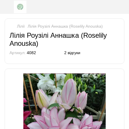
Лілії
Лілія Роузілі Аннашка (Roselily Anouska)
Лілія Роузілі Аннашка (Roselily
Anouska)
Артикул:
4082
2 відгуки