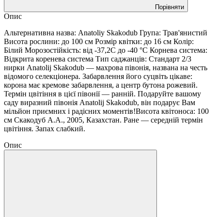
Порівняти
Опис
Альтернативна назва: Anatoliy Skakodub Група: Трав'янистий
Висота рослини: до 100 см Розмір квітки: до 16 см Колір:
Білий Морозостійкість: від -37,2С до -40 °C Корнева система:
Відкрита коренева система Тип саджанців: Стандарт 2/3
нирки Anatolij Skakodub — махрова півонія, названа на честь
відомого селекціонера. Забарвлення його суцвіть цікаве:
корона має кремове забарвлення, а центр бутона рожевий.
Термін цвітіння в цієї півонії — ранній. Подаруйте вашому
саду виразний півонія Anatolij Skakodub, він подарує Вам
мільйон приємних і радісних моментів!Висота квітоноса: 100
см Скакодуб А.А., 2005, Казахстан. Ране — середній термін
цвітіння. Запах слабкий.
Опис