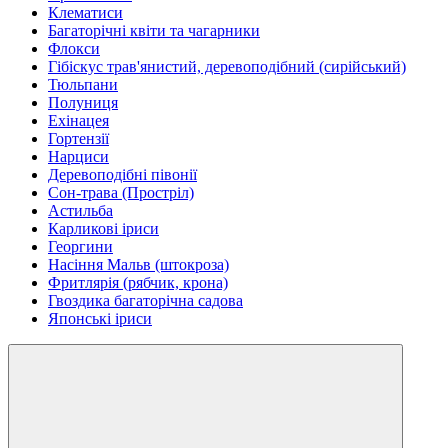
Клематиси
Багаторічні квіти та чагарники
Флокси
Гібіскус трав'янистий, деревоподібний (сирійський)
Тюльпани
Полуниця
Ехінацея
Гортензії
Нарциси
Деревоподібні півонії
Сон-трава (Простріл)
Астильба
Карликові іриси
Георгини
Насіння Мальв (штокроза)
Фритлярія (рябчик, крона)
Гвоздика багаторічна садова
Японські іриси