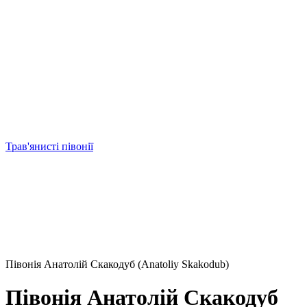
Трав'янисті півонії
Півонія Анатолій Скакодуб (Anatoliy Skakodub)
Півонія Анатолій Скакодуб