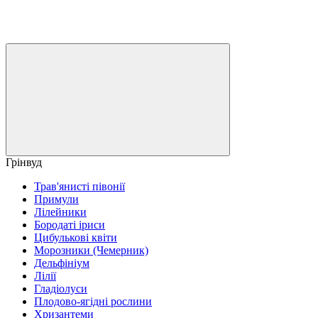
Грінвуд
Трав'янисті півонії
Примули
Лілейники
Бородаті іриси
Цибулькові квіти
Морозники (Чемерник)
Дельфініум
Лілії
Гладіолуси
Плодово-ягідні рослини
Хризантеми