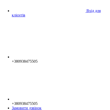
Вхід для
клієнтів
+380938475505
+380938475505
Замовити дзвінок