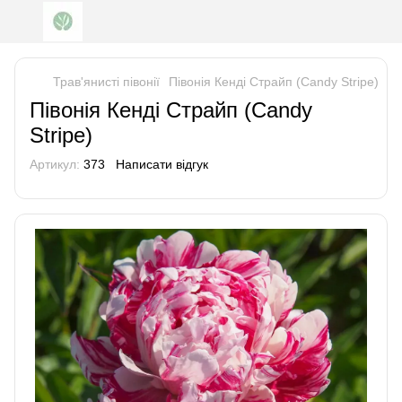
Трав'янисті півонії
Півонія Кенді Страйп (Candy Stripe)
Півонія Кенді Страйп (Candy
Stripe)
Артикул:
373
Написати відгук