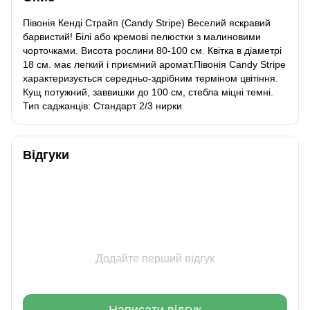
Півонія Кенді Страйп (Candy Stripe) Веселий яскравий
барвистий! Білі або кремові пелюстки з малиновими
чорточками. Висота рослини 80-100 см. Квітка в діаметрі
18 см. має легкий і приємний аромат.Півонія Candy Stripe
характеризується середньо-здрібним терміном цвітіння.
Кущ потужний, заввишки до 100 см, стебла міцні темні.
Тип саджанців: Стандарт 2/3 нирки
Відгуки
Додайте перший відгук