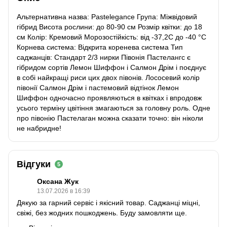
Альтернативна назва: Pastelegance Група: Міжвідовий
гібрид Висота рослини: до 80-90 см Розмір квітки: до 18
см Колір: Кремовий Морозостійкість: від -37,2С до -40 °C
Корнева система: Відкрита коренева система Тип
саджанців: Стандарт 2/3 нирки Півонія Пастелангс є
гібридом сортів Лемон Шиффон і Салмон Дрім і поєднує
в собі найкращі риси цих двох півонів. Лососевий колір
півонії Салмон Дрім і пастемовий відтінок Лемон
Шиффон одночасно проявляються в квітках і впродовж
усього терміну цвітіння змагаються за головну роль. Одне
про півонію Пастелаган можна сказати точно: він ніколи
не набридне!
Відгуки
5
Оксана Жук
13.07.2026 в 16:39
Дякую за гарний сервіс і якісний товар. Саджанці міцні,
свіжі, без жодних пошкоджень. Буду замовляти ще.