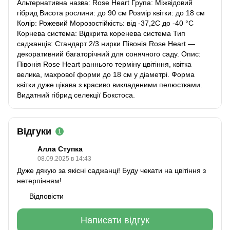
Альтернативна назва: Rose Heart Група: Міжвідовий
гібрид Висота рослини: до 90 см Розмір квітки: до 18 см
Колір: Рожевий Морозостійкість: від -37,2С до -40 °C
Корнева система: Відкрита коренева система Тип
саджанців: Стандарт 2/3 нирки Півонія Rose Heart —
декоративний багаторічний для сонячного саду. Опис:
Півонія Rose Heart раннього терміну цвітіння, квітка
велика, махрової форми до 18 см у діаметрі. Форма
квітки дуже цікава з красиво викладеними пелюстками.
Видатний гібрид селекції Бокстоса.
Відгуки
1
Алла Ступка
08.09.2025 в 14:43
Дуже дякую за якісні саджанці! Буду чекати на цвітіння з
нетерпінням!
Відповісти
Написати відгук