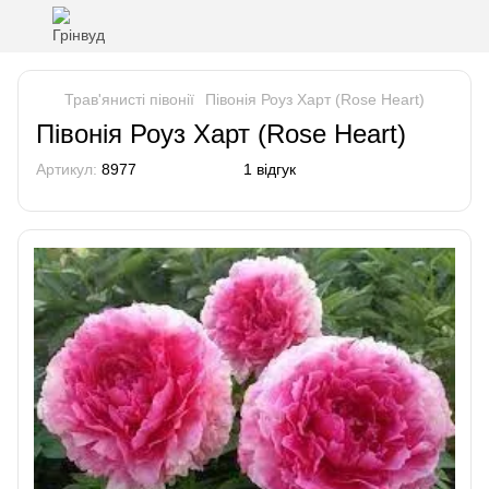
Трав'янисті півонії
Півонія Роуз Харт (Rose Heart)
Півонія Роуз Харт (Rose Heart)
Артикул:
8977
1 відгук