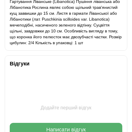
Гартування Ліванське (Libanotica) Пушіння ліванська або
Лібанотика Рослина являє собою щільний трав'янистий
кущ заввишки до 15 см. Листя в гармати Ліванської або
Лібанотики (лат. Puschkinia scilloides var. Libanotica)
мечеподібні, насиченого зеленого відтінку. Суцвіття
щільні, завдовжки до 10 см. Особливість вигляду в тому,
що коронка його пелюсток має двозубчасті частки. Розмір
цибулин: 2/4 Кількість в упаковці: 1 шт
Відгуки
Додайте перший відгук
Написати відгук