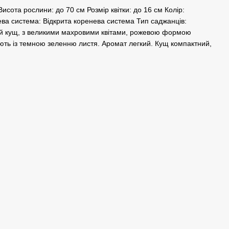
исота рослини: до 70 см Розмір квітки: до 16 см Колір:
нева система: Відкрита коренева система Тип саджанців:
ний кущ, з великими махровими квітами, рожевою формою
ують із темною зеленню листя. Аромат легкий. Кущ компактний,