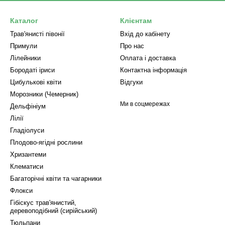
Каталог
Клієнтам
Трав'янисті півонії
Вхід до кабінету
Примули
Про нас
Лілейники
Оплата і доставка
Бородаті іриси
Контактна інформація
Цибулькові квіти
Відгуки
Морозники (Чемерник)
Ми в соцмережах
Дельфініум
Лілії
Гладіолуси
Плодово-ягідні рослини
Хризантеми
Клематиси
Багаторічні квіти та чагарники
Флокси
Гібіскус трав'янистий,
деревоподібний (сирійський)
Тюльпани