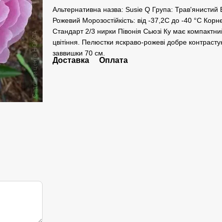
Альтернативна назва: Susie Q Група: Трав'янистий В
Рожевий Морозостійкість: від -37,2С до -40 °C Кор
Стандарт 2/3 нирки Півонія Сьюзі Ку має компакт
цвітіння. Пелюстки яскраво-рожеві добре контраст
заввишки 70 см.
Доставка
Оплата