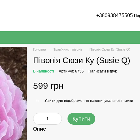
+380938475505
Пе
Головна
Трав'янисті півонії
Півонія Сюзи Ку (Susie Q)
Півонія Сюзи Ку (Susie Q)
В наявності
Артикул: 6755
Написати відгук
599 грн
Увійти
для відображення накопичувальної знижки
%
Купити
Опис