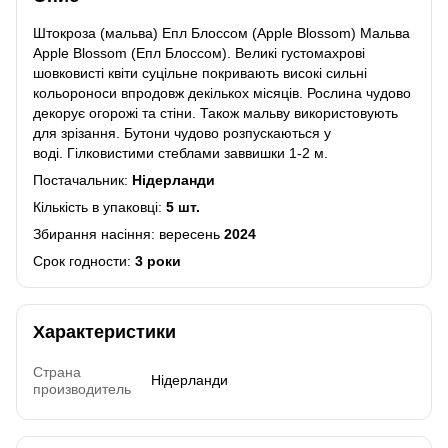
Штокроза (мальва) Епл Блоссом (Apple Blossom) Мальва
Apple Blossom (Епл Блоссом). Великі густомахрові
шовковисті квіти суцільне покривають високі сильні
кольороноси впродовж декількох місяців. Рослина чудово
декорує огорожі та стіни. Також мальву використовують
для зрізання. Бутони чудово розпускаються у
воді. Гілковистими стеблами заввишки 1-2 м.
Постачальник:
Нідерланди
Кількість в упаковці:
5 шт.
Збирання насіння: вересень
2024
Срок годности:
3 роки
Характеристики
Страна
Нідерланди
производитель