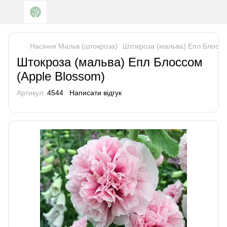
Насіння Мальв (штокроза)
Штокроза (мальва) Епл Блоссо
Штокроза (мальва) Епл Блоссом
(Apple Blossom)
Артикул:
4544
Написати відгук