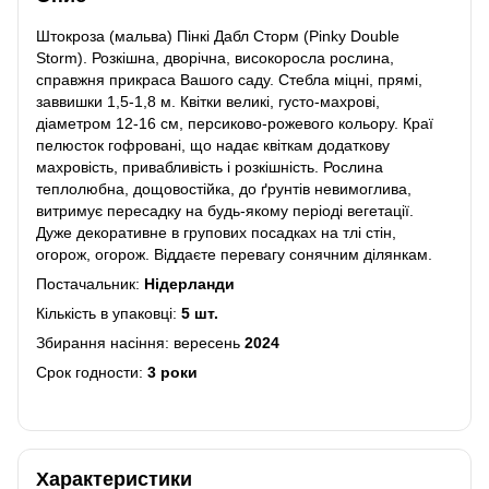
Штокроза (мальва) Пінкі Дабл Сторм (Pinky Double
Storm). Розкішна, дворічна, високоросла рослина,
справжня прикраса Вашого саду. Стебла міцні, прямі,
заввишки 1,5-1,8 м. Квітки великі, густо-махрові,
діаметром 12-16 см, персиково-рожевого кольору. Краї
пелюсток гофровані, що надає квіткам додаткову
махровість, привабливість і розкішність. Рослина
теплолюбна, дощовостійка, до ґрунтів невимоглива,
витримує пересадку на будь-якому періоді вегетації.
Дуже декоративне в групових посадках на тлі стін,
огорож, огорож. Віддаєте перевагу сонячним ділянкам.
Постачальник:
Нідерланди
Кількість в упаковці:
5 шт.
Збирання насіння: вересень
2024
Срок годности:
3 роки
Характеристики