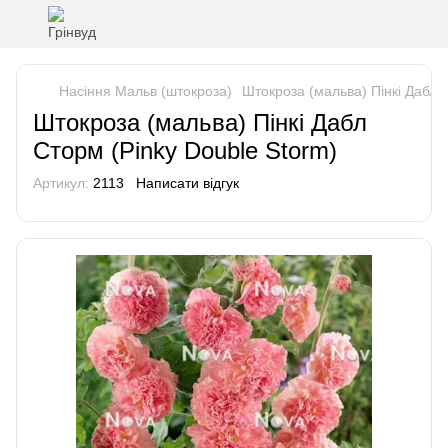
Насіння Мальв (штокроза)
Штокроза (мальва) Пінкі Дабл 
Штокроза (мальва) Пінкі Дабл
Сторм (Pinky Double Storm)
Артикул:
2113
Написати відгук