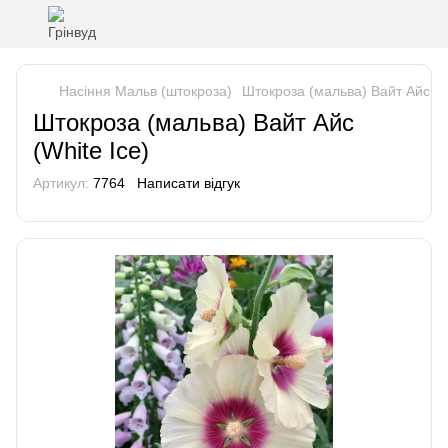
Насіння Мальв (штокроза)
Штокроза (мальва) Вайт Айс (W
Штокроза (мальва) Вайт Айс
(White Ice)
Артикул:
7764
Написати відгук