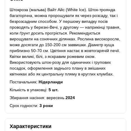
Штокроза (мальва) Вайт Айс (White Ice). Шток-троянда
багаторічна, можна пророщувати як через розсаду, так і
безрозсадним способом. У першому випадку посів
проводять у березні-Вечі, у другому — наприкінці травня,
коли ґрунт досить прогріється. Рекомендується
вирощувати на сонячних ділянках. Рослина високоросле,
може досягати до 150-200 см заввишки. Діаметр куща
приблизно 50-70 см. Цвітіння настає в жовтогарячій печії.
Квітки великі, білі, з яскравим рожевим оком.
Використовують шток-розу для одиничних і групових
посадок, оформлення заднього плану в змішаних
квітниках або як центральну пляму в круглих клумбах.
Постачальник:
Нідерланди
Кількість в упаковці:
5 шт.
Збирання насіння: вересень
2024
Срок годности:
3 роки
Характеристики