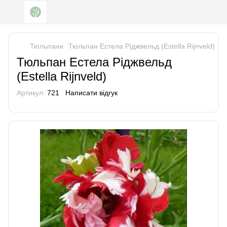
Тюльпани
Тюльпан Естела Ріджвельд (Estella Rijnveld)
Тюльпан Естела Ріджвельд
(Estella Rijnveld)
Артикул:
721
Написати відгук